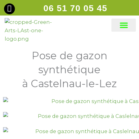
Aller
06 51 70 05 45
principal
au
contenu
Gazons synt
Pose de gazon
synthétique
à Castelnau-le-Lez