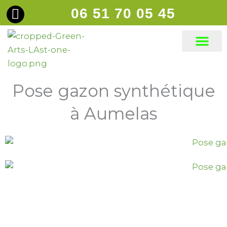
Aller
06 51 70 05 45
principal
au
contenu
Gazons synt
Pose gazon synthétique
à Aumelas