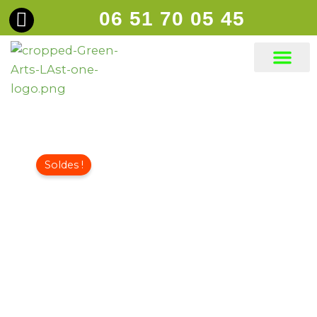
Aller
06 51 70 05 45
principal
au
contenu
Gazons synt
Soldes !