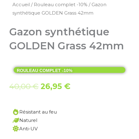
Accueil
/
Rouleau complet -10%
/ Gazon
synthétique GOLDEN Grass 42mm
Gazon synthétique
GOLDEN Grass 42mm
ROULEAU COMPLET -10%
Le
Le
40,00
€
26,95
€
prix
prix
initial
actuel
était :
est :
Résistant au feu
40,00 €.
26,95 €.
Naturel
Anti-UV