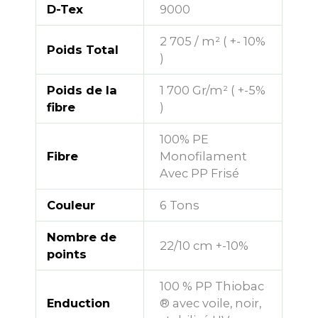
D-Tex
9000
2 705 / m² ( +- 10%
Poids Total
)
Poids de la
1 700 Gr/m² ( +-5%
fibre
)
100% PE
Fibre
Monofilament
Avec PP Frisé
Couleur
6 Tons
Nombre de
22/10 cm +-10%
points
100 % PP Thiobac
Enduction
® avec voile, noir,