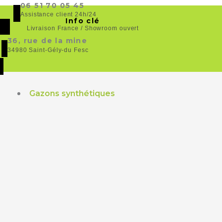
Aller
06 51 70 05 45
principal
Assistance client 24h/24
au
Info clé
Livraison France / Showroom ouvert
contenu
36, rue de la mine
34980 Saint-Gély-du Fesc
Gazons synthétiques