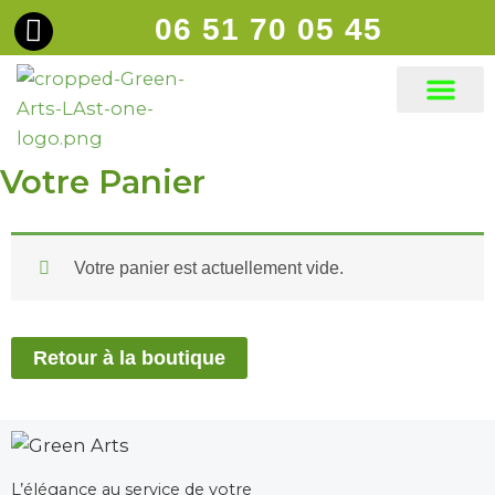
Aller
06 51 70 05 45
principal
au
contenu
Gazons synt
Votre Panier
Votre panier est actuellement vide.
Retour à la boutique
L’élégance au service de votre