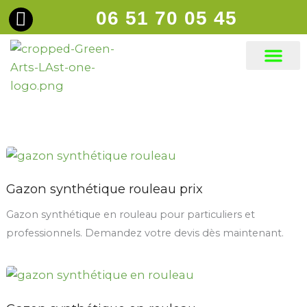
Aller
06 51 70 05 45
principal
au
contenu
Gazons synt
Gazon synthétique rouleau prix
Gazon synthétique en rouleau pour particuliers et
professionnels. Demandez votre devis dès maintenant.