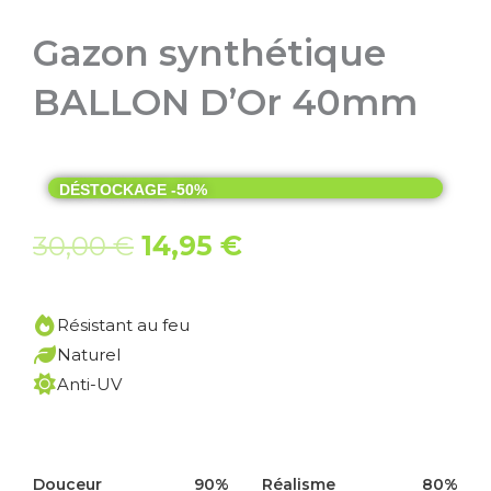
Gazon synthétique
BALLON D’Or 40mm
DÉSTOCKAGE -50%
Le
Le
30,00
€
14,95
€
prix
prix
initial
actuel
Résistant au feu
était :
est :
Naturel
30,00 €.
14,95 €.
Anti-UV
Douceur
90%
Réalisme
80%