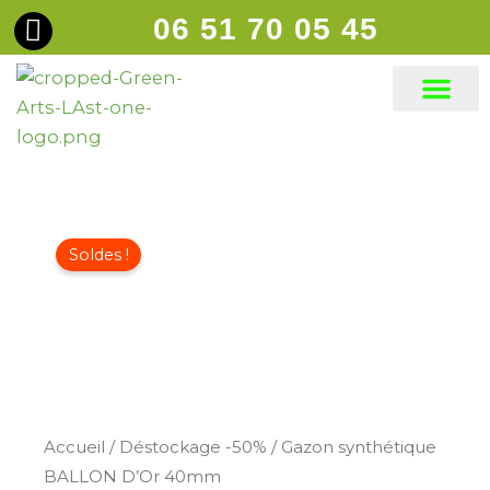
Aller
06 51 70 05 45
principal
au
contenu
Gazons synt
Soldes !
Accueil
/
Déstockage -50%
/ Gazon synthétique
BALLON D’Or 40mm