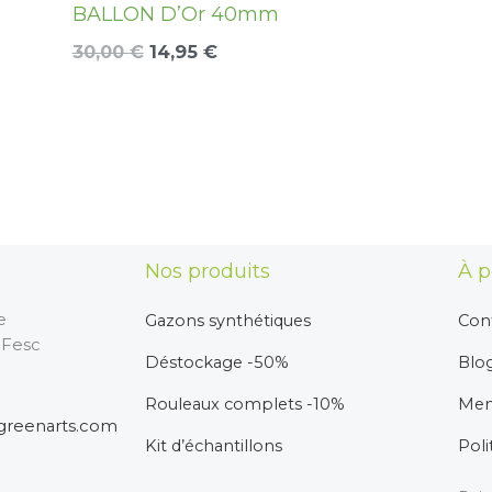
BALLON D’Or 40mm
30,00
€
14,95
€
Nos produits
À p
e
Gazons synthétiques
Cont
 Fesc
Déstockage -50%
Blo
Rouleaux complets -10%
Men
greenarts.com
Kit d’échantillons
Poli