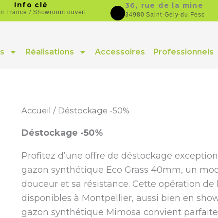
Info clé
36, rue de la mine
on France / Showroom ouvert
34980 Saint-Gély-du Fesc
s
Réalisations
Accessoires
Professionnels
Accueil
/ Déstockage -50%
Déstockage -50%
Profitez d’une offre de déstockage exception
gazon synthétique Eco Grass 40mm, un modè
douceur et sa résistance. Cette opération de 
disponibles à Montpellier, aussi bien en sho
gazon synthétique Mimosa convient parfaitem