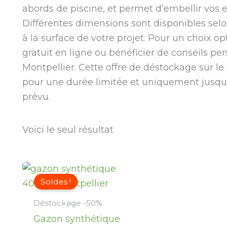
abords de piscine, et permet d’embellir vos 
Différentes dimensions sont disponibles selo
à la surface de votre projet. Pour un choix 
gratuit en ligne ou bénéficier de conseils p
Montpellier. Cette offre de déstockage sur l
pour une durée limitée et uniquement jusqu’
prévu.
Voici le seul résultat
Le
Le
prix
prix
Soldes !
initial
actuel
était :
est :
Déstockage -50%
30,00 €.
14,95 €.
Gazon synthétique