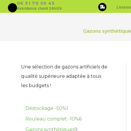
1
9
6
Aller
06 51 70 05 45
principal
Livrais
Assistance client 24h/24
p
p
p
au
r
r
r
contenu
o
o
o
d
d
d
Gazons synthétique
u
u
u
i
i
i
t
t
t
s
s
Une sélection de gazons artificiels de
qualité supérieure adaptée à tous
les budgets !
Déstockage -50%
1
Rouleau complet -10%
6
Gazons synthétiques
9